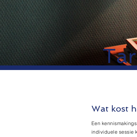
Tar
Wat kost h
Een kennismakingsge
individuele sessie k