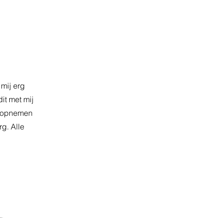
 mij erg
it met mij
ct opnemen
g. Alle