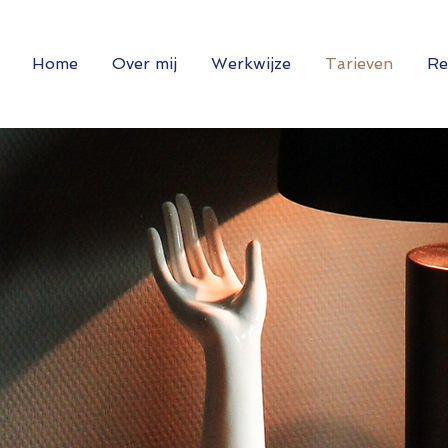
Home
Over mij
Werkwijze
Tarieven
Re