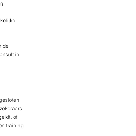
ag.
kelijke
r de
onsult in
ngesloten
zekeraars
eldt, of
n training